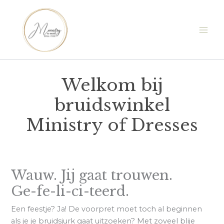
Ga
naar
de
inhoud
Welkom bij
bruidswinkel
Ministry of Dresses
Wauw. Jij gaat trouwen.
Ge-fe-li-ci-teerd.
Een feestje? Ja! De voorpret moet toch al beginnen
als je je bruidsjurk gaat uitzoeken? Met zoveel blije