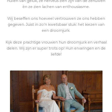
huilen van geluk, ze nerveus zien zijn van de zenuwen
én ze zien lachen van enthousiasme.
Wij beseffen ons hoeveel vertrouwen ze ons hebben
gegeven. Juist in zo’n kwetsbaar stuk: het kiezen van
een droomjurk.
Kijk deze prachtige vrouwen hun droomjurk en verhaal
delen. Wij zijn er super trots op! Hun ervaringen en de
liefde!