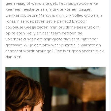
geen vraag of wens is te gek, het was gewoon elke
keer een feestje om mijn jurk te komen passen.
Dankzij coupeuse Mandy is mijn jurk volledig op mijn
lichaam aangepast en zat ie perfect! En door
coupeuse Geesje zagen mijn bruidsmeisjes eruit om
op te eten! Kelly en haar team hebben de
voorbereidingen op mijn grote dag écht bijzonder
gemaakt! Wil je een plek waar je met alle warmte en
aandacht wordt omringd? Dan is er geen andere plek
dan hier!