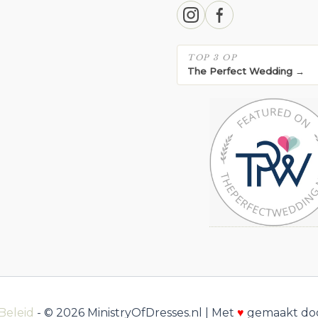
TOP 3 OP
The Perfect Wedding →
Beleid
- © 2026 MinistryOfDresses.nl | Met
♥
gemaakt do