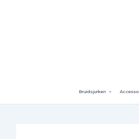
Ga
naar
de
inhoud
Bruidsjurken
Accesso