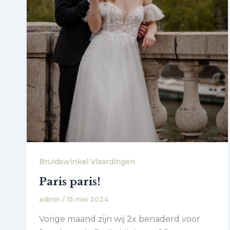
Bruidswinkel Vlaardingen
Paris paris!
admin
/
15 mei 2024
Vorige maand zijn wij 2x benaderd voor