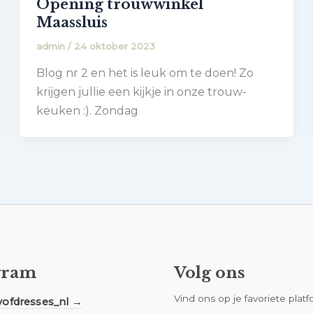
Opening trouwwinkel
Maassluis
admin
/
24 oktober 2023
Blog nr 2 en het is leuk om te doen! Zo
krijgen jullie een kijkje in onze trouw-
keuken :). Zondag
gram
Volg ons
Vind ons op je favoriete plat
yofdresses_nl →